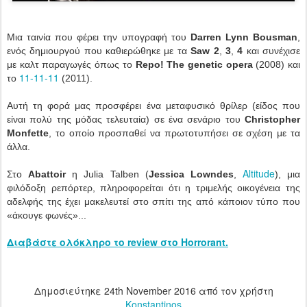
Μια ταινία που φέρει την υπογραφή του
Darren Lynn Bousman
,
ενός δημιουργού που καθιερώθηκε με τα
Saw 2
,
3
,
4
και συνέχισε
με καλτ παραγωγές όπως το
Repo! The genetic opera
(2008) και
11-11-11
το
(2011).
Αυτή τη φορά μας προσφέρει ένα μεταφυσικό θρίλερ (είδος που
είναι πολύ της μόδας τελευταία) σε ένα σενάριο του
Christopher
Monfette
, το οποίο προσπαθεί να πρωτοτυπήσει σε σχέση με τα
άλλα.
Altitude
Στο
Abattoir
η Julia Talben (
Jessica Lowndes
,
), μια
φιλόδοξη ρεπόρτερ, πληροφορείται ότι η τριμελής οικογένεια της
αδελφής της έχει μακελευτεί στο σπίτι της από κάποιον τύπο που
«άκουγε φωνές»...
Διαβάστε ολόκληρο το review στο Horrorant.
Δημοσιεύτηκε
24th November 2016
από τον χρήστη
Konstantinos