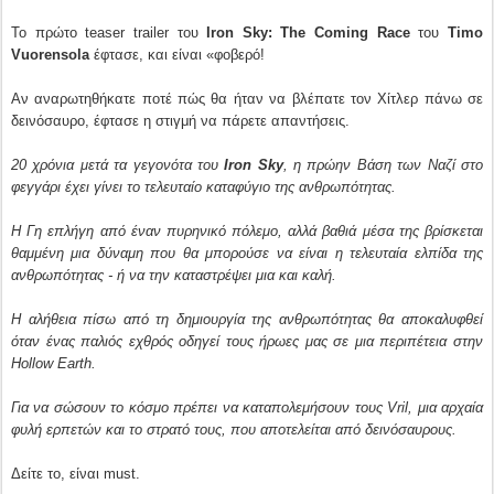
Το πρώτο teaser trailer του
Iron Sky: The Coming Race
του
Timo
Vuorensola
έφτασε, και είναι «φοβερό!
Αν αναρωτηθήκατε ποτέ πώς θα ήταν να βλέπατε τον Χίτλερ πάνω σε
δεινόσαυρο, έφτασε η στιγμή να πάρετε απαντήσεις.
20 χρόνια μετά τα γεγονότα του
Iron Sky
, η πρώην Βάση των Ναζί στο
φεγγάρι έχει γίνει το τελευταίο καταφύγιο της ανθρωπότητας.
Η Γη επλήγη από έναν πυρηνικό πόλεμο, αλλά βαθιά μέσα της βρίσκεται
θαμμένη μια δύναμη που θα μπορούσε να είναι η τελευταία ελπίδα της
ανθρωπότητας - ή να την καταστρέψει μια και καλή.
Η αλήθεια πίσω από τη δημιουργία της ανθρωπότητας θα αποκαλυφθεί
όταν ένας παλιός εχθρός οδηγεί τους ήρωες μας σε μια περιπέτεια στην
Hollow Earth.
Για να σώσουν το κόσμο πρέπει να καταπολεμήσουν τους Vril, μια αρχαία
φυλή ερπετών και το στρατό τους, που αποτελείται από δεινόσαυρους.
Δείτε το, είναι must.