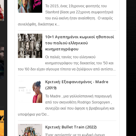
Το 2015, ένας 19χρονος φοιτητής του
Stanford βίασε μια 22χρονη συμφοιτήτριά
του ενώ εκείνη ήταν αναίσθητη. Ο νεαρός
συνελήφθη, δικάστηκε κ...
10+1 Αγαπημένοι κωμικοί ηθοποιοί
του παλιού ελληνικού
κινηματογράφου
Οι παλιές ταινίες του ελληνικού
κινηματογράφου της δεκαετίας του '50 και
του '60 δεν είχαν σίγουρα τίποτα να ζηλέψουν από αντίστο...
Κριτική: Εξαφανισμένος - Madre
(2019)
Το Madre , μια γαλλοϊσπανική παραγωγή
από τον σκηνοθέτη Rodrigo Sorogoyen ,
συνεχίζει εκεί που άφησε η βραβευμένη και
υποψήφια για Όσ...
Κριτική: Bullet Train (2022)
Ένας εκτελεστής με το κωδικό όνομα…