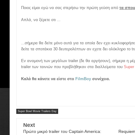
Ποιος είμαι εγώ να σας στερήσω την πρώτη γεύση από
τα σπου
Απλά, να ξέρετε οτι ...
...σήμερα θα δείτε μόνο αυτά για τα οποία δεν εχει κυκλοφορήσει
δείτε τα σποτάκια 30 δευτερολέπτων αν εχετε δει ολόκληρο το trai
Εν αναμονή των μεγάλων trailer (δε θα αργήσουν), σήμερα η μέ
trailer των ταινιών που προβλήθηκαν στα διαλλείματα του
Super
Kαλά θα κάνετε να είστε στο
FilmBoy
συνέχεια.
Super Bowl Movie Trailers Day
Next
Πρώτο μικρό trailer του Captain America:
Requiem