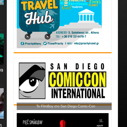
0)
Το FilmBoy στο San Diego Comic-Con
η