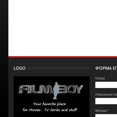
LOGO
ΦΌΡΜΑ ΕΠ
Όνομα
Ηλεκτρονικό τ
Μήνυμα
*