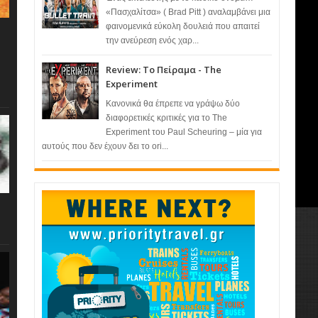
«Πασχαλίτσα» ( Brad Pitt ) αναλαμβάνει μια
φαινομενικά εύκολη δουλειά που απαιτεί
την ανεύρεση ενός χαρ...
Review: Το Πείραμα - The
Experiment
Κανονικά θα έπρεπε να γράψω δύο
διαφορετικές κριτικές για το The
Experiment του Paul Scheuring – μία για
αυτούς που δεν έχουν δει το ori...