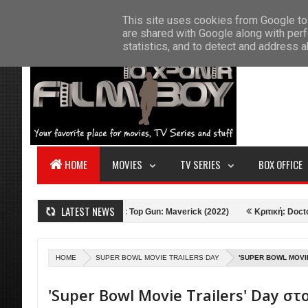
F
This site uses cookies from Google to 
HOME
ABOUT US
CONTACT
S
are shared with Google along with perf
statistics, and to detect and address 
HOME
MOVIES
TV SERIES
BOX OFFICE
LATEST NEWS
ent (1960)
Κριτική: Top Gun: Maverick (2022)
Κριτική: Doctor Strang
HOME
SUPER BOWL MOVIE TRAILERS DAY
'SUPER BOWL MOVIE
'Super Bowl Movie Trailers' Day στ