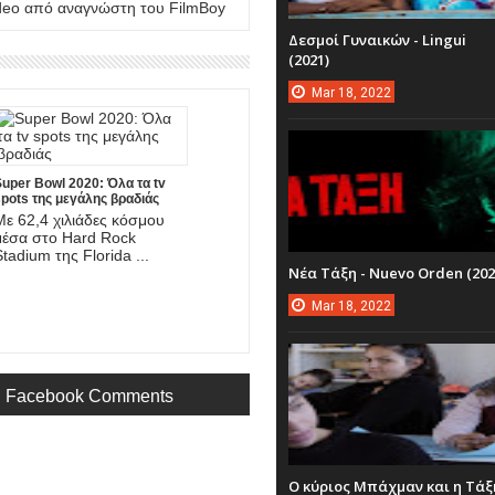
deo από αναγνώστη του FilmBoy
Δεσμοί Γυναικών - Lingui
(2021)
Mar
18,
2022
uper Bowl 2020: Όλα τα tv
pots της μεγάλης βραδιάς
Με 62,4 χιλιάδες κόσμου
μέσα στο Hard Rock
Stadium της Florida ...
Νέα Τάξη - Nuevo Orden (202
Mar
18,
2022
Facebook Comments
Ο κύριος Μπάχμαν και η Τάξ