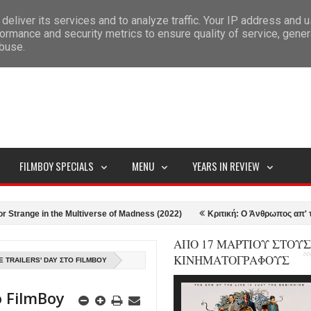
deliver its services and to analyze traffic. Your IP address and 
ITEMAP
ormance and security metrics to ensure quality of service, gene
abuse.
FILMBOY SPECIALS
MENU
YEARS IN REVIEW
e in the Multiverse of Madness (2022)
Κριτική: Ο Άνθρωπος απ' τον Βορρ
ΑΠΟ 17 ΜΑΡΤΙΟΥ ΣΤΟΥΣ
ΚΙΝΗΜΑΤΟΓΡΑΦΟΥΣ
 TRAILERS' DAY ΣΤΟ FILMBOY
ο FilmBoy