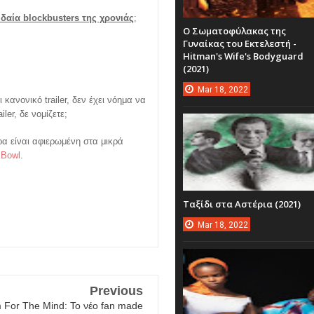
δαία blockbusters της χρονιάς
;
Ο Σωματοφύλακας της
Γυναίκας του Εκτελεστή -
Hitman's Wife's Bodyguard
(2021)
Mar
18,
2022
 κανονικό trailer, δεν έχει νόημα να
ler, δε νομίζετε;
ρα είναι αφιερωμένη στα μικρά
 Bowl
.
Ταξίδι στα Αστέρια (2021)
Mar
18,
2022
Previous
 For The Mind: Το νέο fan made