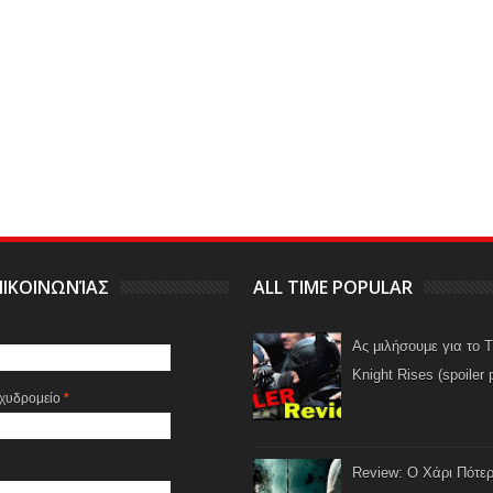
ΙΚΟΙΝΩΝΊΑΣ
ALL TIME POPULAR
Ας μιλήσουμε για το 
Knight Rises (spoiler 
αχυδρομείο
*
Review: Ο Χάρι Πότερ