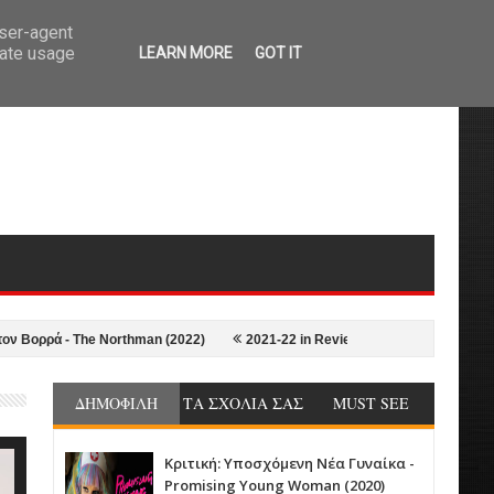
user-agent
rate usage
LEARN MORE
GOT IT
ά - The Northman (2022)
2021-22 in Review: Οι 10+1 Καλύτερες ταινίες 
ΔΗΜΟΦΙΛΗ
ΤΑ ΣΧΟΛΙΑ ΣΑΣ
MUST SEE
Κριτική: Υποσχόμενη Νέα Γυναίκα -
Promising Young Woman (2020)