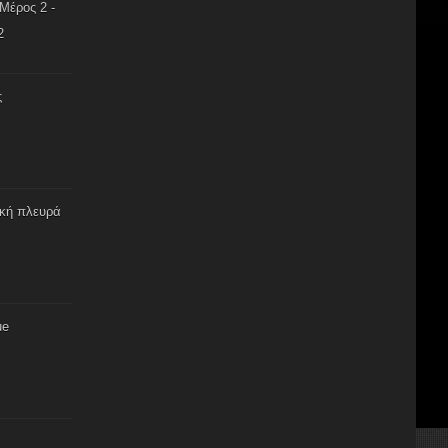
Μέρος 2 -
2
ς
ική πλευρά
ue