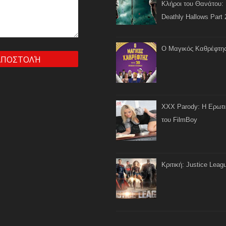
Κλήροι του Θανάτου: 
Deathly Hallows Part 
Ο Μαγικός Καθρέφτη
XXX Parody: Η Ερωτ
του FilmBoy
Κριτική: Justice Leag