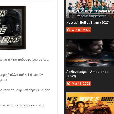
Κριτική: Bullet Train (2022)
Aug
08,
2022
άνικο τελικό ποδοσφαίρου σε ένα
Ασθενοφόρο - Ambulance
μερική αλλά πολλοί θεωρούν
(2022)
ίματα.
Mar
18,
2022
 της χρονιάς, ακριβοπληρωμένα όσο
ιο, έστω κι αν επρόκειτο για