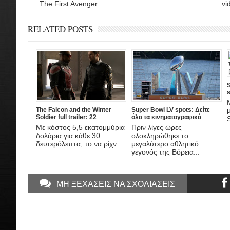
The First Avenger
vi
RELATED POSTS
S
s
The Falcon and the Winter
Super Bowl LV spots: Δείτε
Soldier full trailer: 22
όλα τα κινηματογραφικά
εκατομμύρια έδωσε η Disney
σποτάκια του μεγάλου τελικού!
Με κόστος 5,5 εκατομμύρια
Πριν λίγες ώρες
για να το παίξει στο Superbowl,
δολάρια για κάθε 30
ολοκληρώθηκε το
πώς να το αγνοήσεις!
δευτερόλεπτα, το να ρίχν...
μεγαλύτερο αθλητικό
γεγονός της Βόρεια...
ΜΗ ΞΕΧΑΣΕΙΣ ΝΑ ΣΧΟΛΙΑΣΕΙΣ