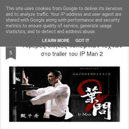
FilmBoy
This site uses cookies from Google to deliver its services
and to analyze traffic. Your IP address and user-agent are
shared with Google along with performance and security
metrics to ensure quality of service, generate usage
statistics, and to detect and address abuse.
LEARN MORE
GOT IT
Φοβερές σκηνές πολεμικών τεχνών
DEC
5
στο trailer του IP Man 2