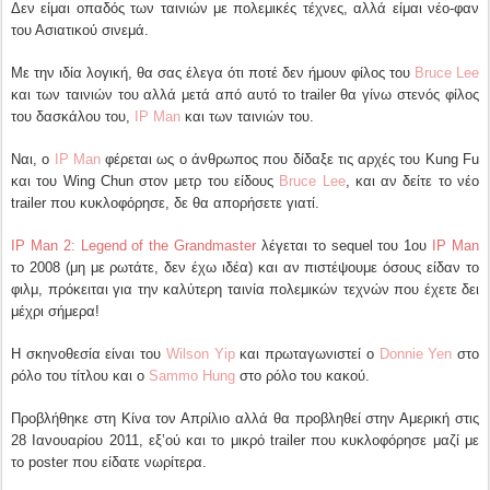
Δεν είμαι οπαδός των ταινιών με πολεμικές τέχνες, αλλά είμαι νέο-φαν
του Ασιατικού σινεμά.
Με την ιδία λογική, θα σας έλεγα ότι ποτέ δεν ήμουν φίλος του
Bruce Lee
και των ταινιών του αλλά μετά από αυτό το trailer θα γίνω στενός φίλος
του δασκάλου του,
IP Man
και των ταινιών του.
Ναι, ο
IP Man
φέρεται ως ο άνθρωπος που δίδαξε τις αρχές του Kung Fu
και του Wing Chun στον μετρ του είδους
Bruce Lee
, και αν δείτε το νέο
trailer που κυκλοφόρησε, δε θα απορήσετε γιατί.
IP Man 2: Legend of the Grandmaster
λέγεται το sequel του 1ου
IP Man
το 2008 (μη με ρωτάτε, δεν έχω ιδέα) και αν πιστέψουμε όσους είδαν το
φιλμ, πρόκειται για την καλύτερη ταινία πολεμικών τεχνών που έχετε δει
μέχρι σήμερα!
Η σκηνοθεσία είναι του
Wilson Yip
και πρωταγωνιστεί ο
Donnie Yen
στο
ρόλο του τίτλου και ο
Sammo Hung
στο ρόλο του κακού.
Προβλήθηκε στη Κίνα τον Απρίλιο αλλά θα προβληθεί στην Αμερική στις
28 Ιανουαρίου 2011, εξ’ού και το μικρό trailer που κυκλοφόρησε μαζί με
το poster που είδατε νωρίτερα.