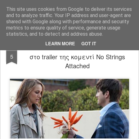
FilmBoy
This site uses cookies from Google to deliver its services
and to analyze traffic. Your IP address and user-agent are
shared with Google along with performance and security
metrics to ensure quality of service, generate usage
statistics, and to detect and address abuse.
LEARN MORE
GOT IT
Η Natalie Portman κι ο Ashton Kutcher
NOV
στο trailer της κομεντί No Strings
5
Attached