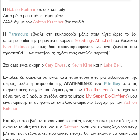
Η
Natalie Portman
σε sex comedy;
Αυτό μόνο μου φτάνει, είμαι μέσα.
Αλλά όχι με τον
Ashton Kuutcher
βρε παιδιά.
Η
Paramount
έβγαλε στη κυκλοφορία μόλις πριν λίγες ώρες το 1ο
επίσημο trailer της ρομαντικής κομεντί
No Strings Attached
του θρυλικού
Ivan Reitman
με τους δυο προαναφερόμενους ως ένα ζευγάρι που
προσπαθεί ‘
...να κρατήσει τη σχέση τους εντελώς σαρκική.
’
Στο cast είναι ακόμη ο
Cary Elwes
, ο
Kevin Kline
και η
Lake Bell
.
Εντάξει, δε φαίνεται να είναι κάτι παραπάνω από μια σεξοκομεντί της
σειράς, αλλά η παρουσία της
ΑΓΑΠΗΜΕΝΗΣ του
FilmBoy
υπό τις
σκηνοθετικές οδηγίες του δημιουργού των
Ghostbusters
(κι ας έχει να
κάνει ταινία 5 χρόνια σχεδόν, από το μέτριο
My Super Ex-Girlfriend
) μου
είναι αρκετή, κι ας φαίνεται εντελώς αταίριαστο ζευγάρι με τον
Ashton
Kutcher
.
Και τώρα που βλέπω προσεχτικά το trailer, ίσως να είναι μια από τις πιο
ακραίες ταινίες που έχει κάνει ο
Reitman
, γιατί και εικόνες λίγο too sexy
βλέπω, και σεξο-ατάκες που άλλες εποχές θα τον έκαναν να κοκκινίσει
από ντροπή.