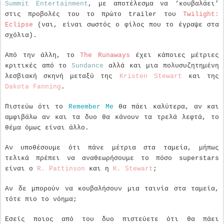
Summit Entertainment
, με αποτέλεσμα να ‘κουβαλάει’
στις προβολές του το πρώτο trailer του
Twilight:
Eclipse
(ναι, είναι σωστός ο φίλος που το έγραψε στα
σχόλια).
Από την άλλη, το
The Runaways
έχει κάποιες μέτριες
κριτικές από το
Sundance
αλλά και μια πολυσυζητημένη
λεσβιακή σκηνή μεταξύ της
Kristen Stewart
και της
Dakota Fanning
.
Πιστεύω ότι το
Remember Me
θα πάει καλύτερα, αν και
αμφιβάλω αν και τα δυο θα κάνουν τα τρελά λεφτά, το
θέμα όμως είναι άλλο.
Αν υποθέσουμε ότι πάνε μέτρια στα ταμεία, μήπως
τελικά πρέπει να αναθεωρήσουμε το πόσο superstars
είναι ο
R. Pattinson
και η
K. Stewart
;
Αν δε μπορούν να κουβαλήσουν μια ταινία στα ταμεία,
τότε πιο το νόημα;
Εσείς ποιος από του δυο πιστεύετε ότι θα πάει