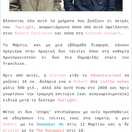
Βλέποντας όλα αυτά τα χρήματα που βγάζουν οι σειρές
του
Twilight
, αναρωτιόμουνα πόσα από αυτά οφείλονται
στον
Robert Pattinson
και πόσα στη
Kristen Stewart
.
Το Μάρτιο, και με μια εβδομάδα διαφορά, κάνουν
πρεμιέρα στην Αμερική δυο ταινίες όπου στη καθεμία
πρωταγωνιστούν οι δυο πιο δημοφιλής stars του
franchise.
Πριν από αυτές, η
Kristen
είδε το
Adventureland
να
μαζεύει 16 εκ. δολάρια ενώ ο
Robert
στο
Little Ashes
μόλις 500 χιλ., αλλά όλα αυτά πίσω στο 2008 και πριν
γνωρίσουν την τρομερή επιτυχία (και αναγνωρισιμοτητα)
ειδικά μετά το δεύτερο
Twilight
.
Φέτος οι δυο ‘σταρς’ επιστρέφουν με solo προσπάθειες
να οδηγήσουν τις ταινίες τους στα ταμεία, ο μεν
Robert
με το
Remember Me
στις 12 Μαρτίου και η δε
Kristen
με το
The Runaways
στις 19.