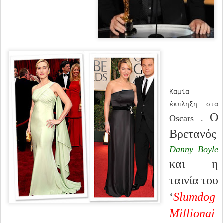
Καμία
έκπληξη στα
Ο
Oscars .
Βρετανός
Danny Boyle
και η
ταινία
του
‘
Slumdog
Millionai