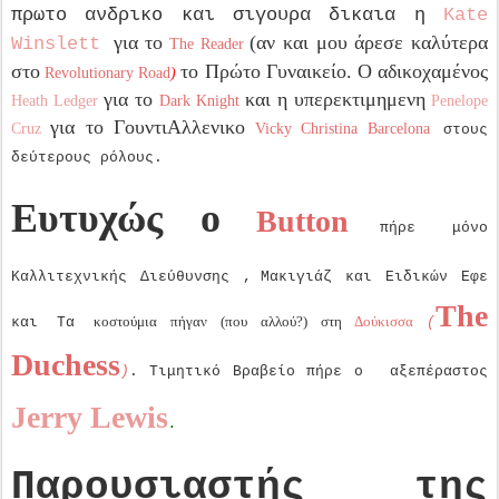
πρωτο ανδρικο και σιγουρα δικαια η
Kate
για το
(αν και μου άρεσε καλύτερα
Winslett
The Reader
στο
το Πρώτο Γυναικείο. Ο αδικοχαμένος
Revolutionary Road
)
για το
και η υπερεκτιμημενη
Heath Ledger
Dark Knight
Penelope
για το ΓουντιΑλλενικο
Cruz
Vicky Christina Barcelona
στους
δεύτερους ρόλους.
Ευτυχώς ο
Button
πήρε μόνο
Καλλιτεχνικής
Διεύθυνσης ,
Μακιγιάζ και Ειδικών Εφε
The
κοστούμια πήγαν (που αλλού?) στη
Δούκισσα
και Τα
(
Duchess
)
.
Τιμητικό Βραβείο πήρε ο
αξεπέραστος
Jerry Lewis
.
Παρουσιαστής της