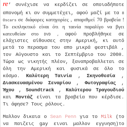
re
’
συνέχισε να κερδίζει σε
οποιαδήποτε
απονομή κι αν συμμετέχει, αφού μαζί με τα
8
σε διάφορες κατηγορίες , απαριθμεί 70 βραβεία !
Oscars
Το εκπληκτικό είναι
ότι η ταινία παραλίγο να βγει
κατευθείαν στο
αφού προβλήθηκε σε
DVD
,
ελάχιστες αίθουσες στην Αμερική, κι αυτό
μετά το
περασμα του απο
μικρά φεστιβάλ ,
τον Αύγουστο και το Σεπτέμβριο του 2008.
Τώρα ως νικητής πλέον, ξαναπροβαλλεται σε
όλη την Αμερική και φυσικά σε όλο το
κόσμο.
Καλύτερη Ταινία
,
Σκηνοθεσία
,
Διασκευασμένου Σεναρίου
,
Φωτογραφίας
,
Ήχου
,
Soundtrack
,
Καλύτερου Τραγουδιού
και
Μοντάζ
είναι τα βραβεία που κέρδισε.
Τι άφησε? Τους ρόλους.
Μαλλον δικαια ο
Sean Penn
για το
Milk
(το
να παιζεις gay ειναι μαλλον εγγυηση)το